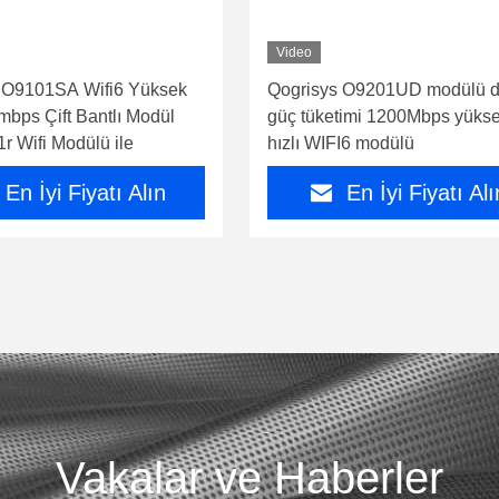
Video
 O9101SA Wifi6 Yüksek
Qogrisys O9201UD modülü 
mbps Çift Bantlı Modül
güç tüketimi 1200Mbps yüks
t1r Wifi Modülü ile
hızlı WIFI6 modülü
En İyi Fiyatı Alın
En İyi Fiyatı Alı
Vakalar ve Haberler