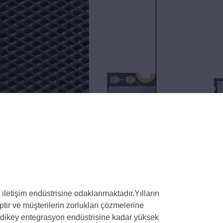
Modülü
Vr
Şimdi
için
İletişime
Geçin
letişim endüstrisine odaklanmaktadır.Yılların
tir ve müşterilerin zorlukları çözmelerine
in dikey entegrasyon endüstrisine kadar yüksek