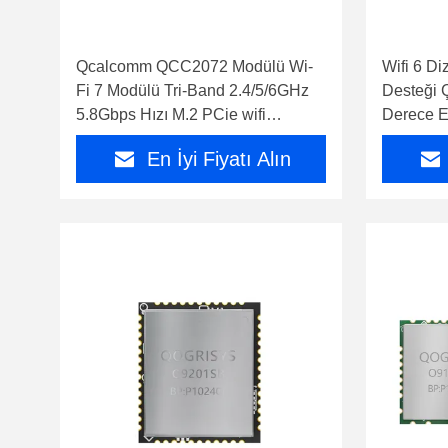
Qcalcomm QCC2072 Modülü Wi-
Wifi 6 Di
Fi 7 Modülü Tri-Band 2.4/5/6GHz
Desteği 
5.8Gbps Hızı M.2 PCie wifi
Derece E
Modülleri VR/AR/Robot ile
En İyi Fiyatı Alın