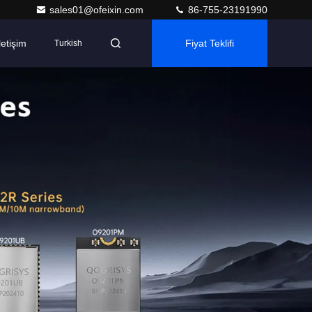
sales01@ofeixin.com
86-755-23191990
letişim
Fiyat Teklifi
Turkish