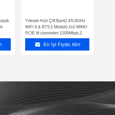
düşük
Yüksek Hızlı Çift Bant2.4/5.8GHz
ek
WiFi 6 & BT5.2 Modülü 2x2 MIMO
PCIE M üzerinden 1200Mbps.2
n
En İyi Fiyatı Alın