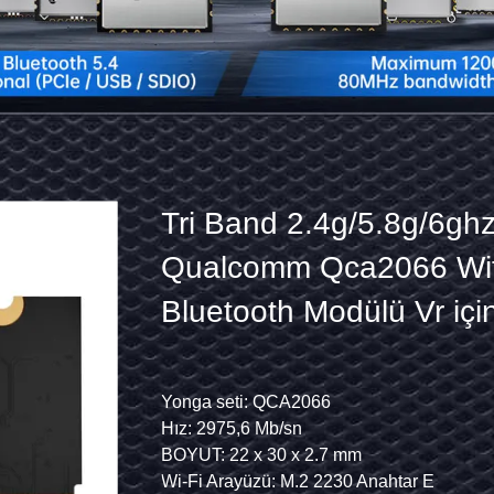
Yüksek
entegrasyonlu
QCA2066
Wifi
6e
z
Yonga seti: QCA2066
Boyut: 13*15*2.3 mm
Modülü
Kablosuz Protokol: 802.11a/b/g/n/ac/balta
3000Mbps
b/g/n/ac/ax/be
Bluetooth protokolü: Bluetooth5.2