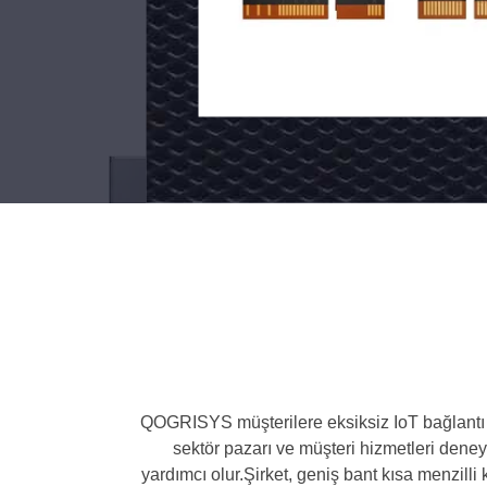
Tri-
Band
Şimdi
2.4/5/6GHz
İletişime
5.8Gbps
Geçin
Hızı
M.2
PCie
wifi
Modülleri
VR/AR/Robot
QOGRISYS müşterilere eksiksiz IoT bağlantı ç
sektör pazarı ve müşteri hizmetleri deney
ile
yardımcı olur.Şirket, geniş bant kısa menzill