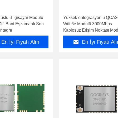
züstü Bilgisayar Modülü
Yüksek entegrasyonlu QCA
Çift Bant Eşzamanlı Son
Wifi 6e Modülü 3000Mbps
ntegre
Kablosuz Erişim Noktası Mod
Openwrt için
En İyi Fiyatı Alın
En İyi Fiyatı Alı