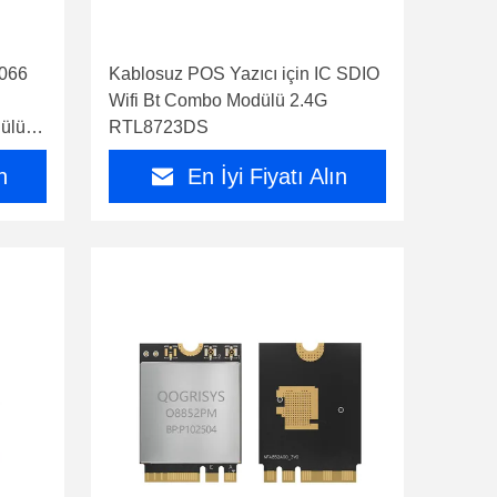
2066
Kablosuz POS Yazıcı için IC SDIO
Wifi Bt Combo Modülü 2.4G
ülü
RTL8723DS
n
En İyi Fiyatı Alın