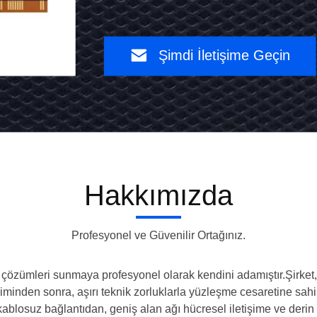
Kablosuz
Erişim
Şimdi
Noktası
İletişime
Modülü
Geçin
Openwrt
için
Hakkımızda
Profesyonel ve Güvenilir Ortağınız.
özümleri sunmaya profesyonel olarak kendini adamıştır.Şirket, i
iminden sonra, aşırı teknik zorluklarla yüzleşme cesaretine sahip
i kablosuz bağlantıdan, geniş alan ağı hücresel iletişime ve der