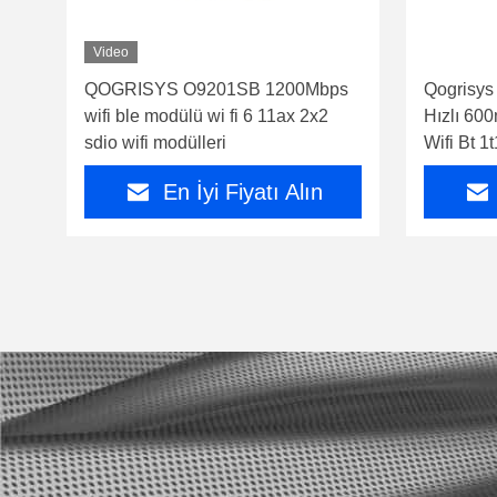
Video
QOGRISYS O9201SB 1200Mbps
Qogrisys
wifi ble modülü wi fi 6 11ax 2x2
Hızlı 600
sdio wifi modülleri
Wifi Bt 1
En İyi Fiyatı Alın