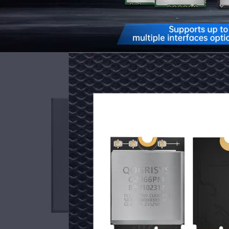
Qcalcomm
QCC2072
Modülü
Wi-
Fi
Çalışma frekansı: 2,4/5/6 GH
Boyut: 22x30x2,5 mm
7
Çalışma voltajı: 3.3v
Modülü
Kablosuz Standart: 802.11 a/