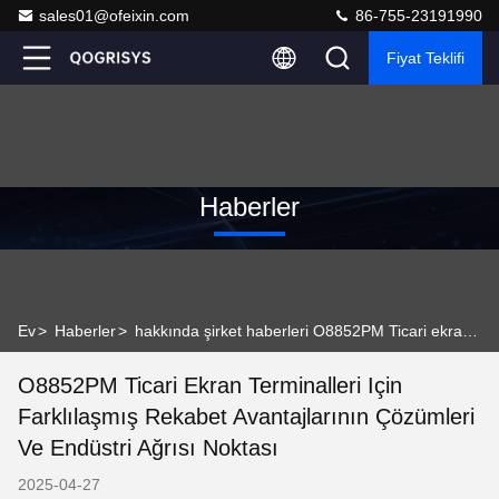
sales01@ofeixin.com
86-755-23191990
Fiyat Teklifi
Haberler
Ev
>
Haberler
>
hakkında şirket haberleri O8852PM Ticari ekran terminalleri için farklılaşmış rekabet avantajlarının çözümleri ve endüstri ağrısı noktası
O8852PM Ticari Ekran Terminalleri Için
Farklılaşmış Rekabet Avantajlarının Çözümleri
Ve Endüstri Ağrısı Noktası
2025-04-27