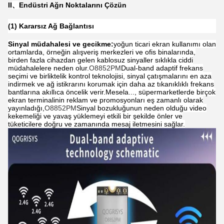
II
、
Endüstri Ağrı Noktalarını Çözün
(1) Kararsız Ağ Bağlantısı
Sinyal müdahalesi ve gecikme:
yoğun ticari ekran kullanımı olan
ortamlarda, örneğin alışveriş merkezleri ve ofis binalarında,
birden fazla cihazdan gelen kablosuz sinyaller sıklıkla ciddi
müdahalelere neden olur.
O8852PM
Dual-band adaptif frekans
seçimi ve birliktelik kontrol teknolojisi, sinyal çatışmalarını en aza
indirmek ve ağ istikrarını korumak için daha az tıkanıklıklı frekans
bantlarına akıllıca öncelik verir.Mesela..., süpermarketlerde birçok
ekran terminalinin reklam ve promosyonları eş zamanlı olarak
yayınladığı,
O8852PM
Sinyal bozukluğunun neden olduğu video
kekemeliği ve yavaş yüklemeyi etkili bir şekilde önler ve
tüketicilere doğru ve zamanında mesaj iletmesini sağlar.