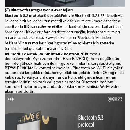
(2)
Bluetooth Entegrasyonu Avantajları
Bluetooth 5.2 protokolü desteği
:
Entegre Bluetooth 5.2 USB denetleyici
ile, daha hızlı hız, daha uzun menzil ve eski sürümlere kıyasla daha fazla
enerji verimliliği sunar.Ses ve etkileşimli kontrol için çevresel bağlantıları (
hoparlörler / klavyeler / fareler) desteklerÖrneğin, konferans sunumları
senaryolarında, kablosuz klavyeler ve fareler Bluetooth üzerinden
bağlanabilir.sunumcuların içerik gösterimi ve açıklama için gösterim
terminalini kolayca çalıştırmalarını sağlar.
İki modlu destek ve birliktelik kontrolü:
Çift modu
destekleyerek (Aynı zamanda LE ve BR/EDR), hem düşük güç
hem de yüksek hızlı veri iletim gereksinimlerini karşılar.Gelişmiş
BT/Wi-Fi birliktelik kontrol teknolojisi, Bluetooth ve Wi-Fi sinyalleri
arasındaki karşılıklı müdahaleyi etkili bir şekilde önler.Örneğin, iki
kablosuz fonksiyonu da aynı anda kullanıldığında ticari ekran
terminallerinin istikrarlı çalışmasını sağlar.Bluetooth bağlantılı
kontrol cihazlarını aynı anda desteklerken kesintisiz Wi-Fi video
akışını sürdürür.