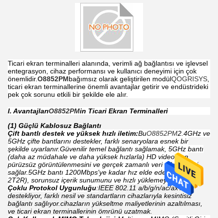
Ticari ekran terminalleri alanında, verimli ağ bağlantısı ve işlevsel
entegrasyon, cihaz performansı ve kullanıcı deneyimi için çok
önemlidir.
O8852PM
bağımsız olarak geliştirilen modül
QOGRISYS
,
ticari ekran terminallerine önemli avantajlar getirir ve endüstrideki
pek çok sorunu etkili bir şekilde ele alır.
I. Avantajları
O8852PM
in Ticari Ekran Terminalleri
(1) Güçlü Kablosuz Bağlantı
Çift bantlı destek ve yüksek hızlı iletim:
Bu
O8852PM
2.4GHz ve
5GHz çifte bantlarını destekler, farklı senaryolara esnek bir
şekilde uyarlanır.Güvenilir temel bağlantı sağlamak, 5GHz bantı
(daha az müdahale ve daha yüksek hızlarla) HD videoların
pürüzsüz görüntülenmesini ve gerçek zamanlı veri etkileşimini
sağlar.5GHz bantı 1200Mbps'ye kadar hız elde eder (5G HE80
2T2R), sorunsuz içerik sunumunu ve hızlı yüklemeyi sağlar.
Çoklu Protokol Uygunluğu
:
IEEE 802.11 a/b/g/n/ac/ax'i
destekliyor, farklı nesil ve standartların cihazlarıyla kesintisiz
bağlantı sağlıyor.cihazların yükseltme maliyetlerinin azaltılması,
ve ticari ekran terminallerinin ömrünü uzatmak.