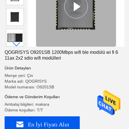
QOGRISYS O9201SB 1200Mbps wifi ble modülü wi fi 6
11ax 2x2 sdio wifi modülleri
Ürün Detayları
Menşe yeri: Çin
Marka adı: QOGRISYS
Model numarası: O9201SB
Ödeme ve Gönderim Koşulları
Ambalaj bilgileri: makara
Ödeme koşulları: T/T
En İyi Fiyatı Alın