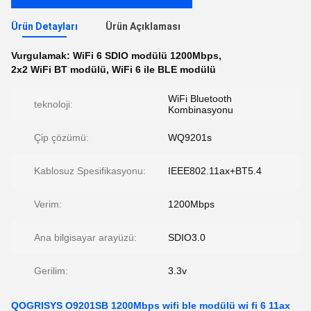
Ürün Detayları
Ürün Açıklaması
Vurgulamak:
WiFi 6 SDIO modülü 1200Mbps
,
2x2 WiFi BT modülü
,
WiFi 6 ile BLE modülü
WiFi Bluetooth
teknoloji:
Kombinasyonu
Çip çözümü:
WQ9201s
Kablosuz Spesifikasyonu:
IEEE802.11ax+BT5.4
Verim:
1200Mbps
Ana bilgisayar arayüzü:
SDIO3.0
Gerilim:
3.3v
QOGRISYS O9201SB 1200Mbps wifi ble modülü wi fi 6 11ax