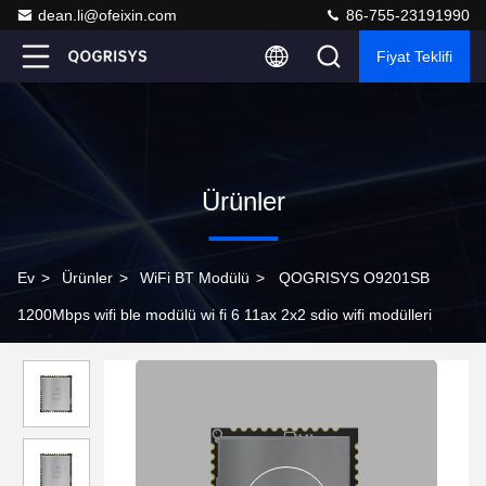
dean.li@ofeixin.com
86-755-23191990
Fiyat Teklifi
Ürünler
Ev
>
Ürünler
>
WiFi BT Modülü
>
QOGRISYS O9201SB
1200Mbps wifi ble modülü wi fi 6 11ax 2x2 sdio wifi modülleri