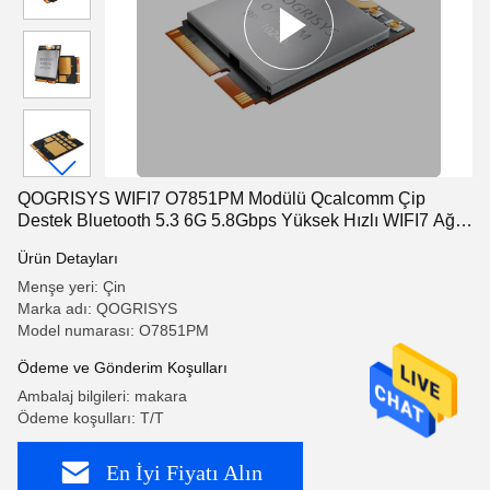
QOGRISYS WIFI7 O7851PM Modülü Qcalcomm Çip
Destek Bluetooth 5.3 6G 5.8Gbps Yüksek Hızlı WIFI7 Ağ
Kartı
Ürün Detayları
Menşe yeri: Çin
Marka adı: QOGRISYS
Model numarası: O7851PM
Ödeme ve Gönderim Koşulları
Ambalaj bilgileri: makara
Ödeme koşulları: T/T
En İyi Fiyatı Alın