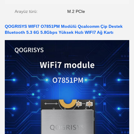
Arayüz türü:
M.2 PCIe
QOGRISYS WIFI7 O7851PM Modülü Qcalcomm Çip Destek
Bluetooth 5.3 6G 5.8Gbps Yüksek Hızlı WIFI7 Ağ Kartı