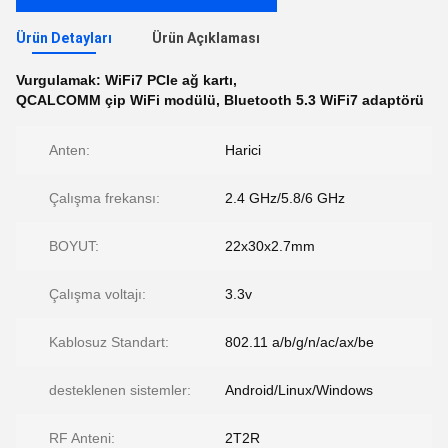
Ürün Detayları
Ürün Açıklaması
Vurgulamak:
WiFi7 PCIe ağ kartı
,
QCALCOMM çip WiFi modülü
,
Bluetooth 5.3 WiFi7 adaptörü
Anten:
Harici
Çalışma frekansı:
2.4 GHz/5.8/6 GHz
BOYUT:
22x30x2.7mm
Çalışma voltajı:
3.3v
Kablosuz Standart:
802.11 a/b/g/n/ac/ax/be
desteklenen sistemler:
Android/Linux/Windows
RF Anteni:
2T2R