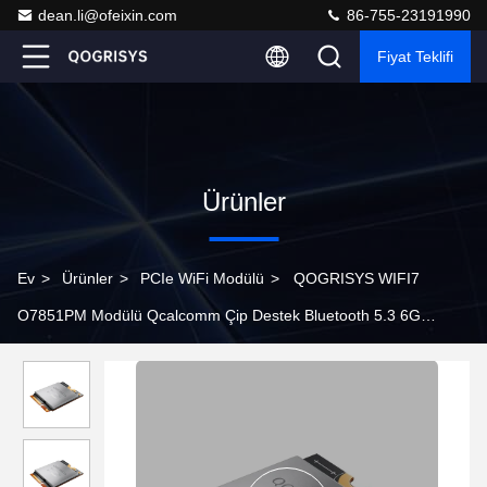
dean.li@ofeixin.com
86-755-23191990
Fiyat Teklifi
Ürünler
Ev
>
Ürünler
>
PCIe WiFi Modülü
>
QOGRISYS WIFI7
O7851PM Modülü Qcalcomm Çip Destek Bluetooth 5.3 6G
5.8Gbps Yüksek Hızlı WIFI7 Ağ Kartı