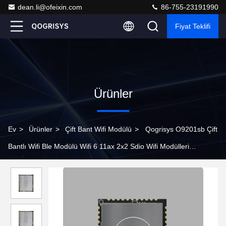
dean.li@ofeixin.com
86-755-23191990
Fiyat Teklifi
Ürünler
Ev
>
Ürünler
>
Çift Bant Wifi Modülü
>
Qogrisys O9201sb Çift
Bantlı Wifi Ble Modülü Wifi 6 11ax 2x2 Sdio Wifi Modülleri
1200mbps