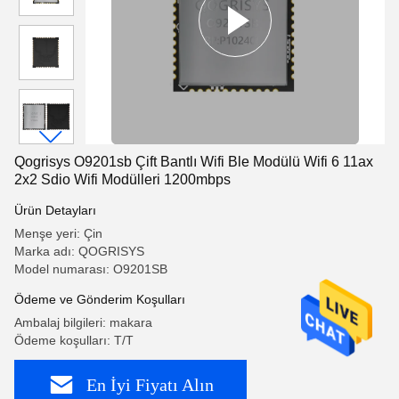
Qogrisys O9201sb Çift Bantlı Wifi Ble Modülü Wifi 6 11ax
2x2 Sdio Wifi Modülleri 1200mbps
Ürün Detayları
Menşe yeri: Çin
Marka adı: QOGRISYS
Model numarası: O9201SB
Ödeme ve Gönderim Koşulları
Ambalaj bilgileri: makara
Ödeme koşulları: T/T
En İyi Fiyatı Alın