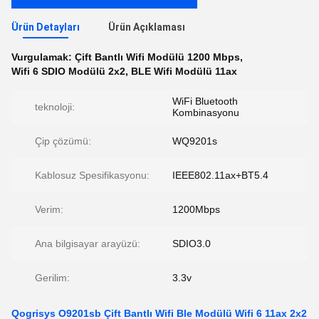
Ürün Detayları
Ürün Açıklaması
Vurgulamak:
Çift Bantlı Wifi Modülü 1200 Mbps
,
Wifi 6 SDIO Modülü 2x2
,
BLE Wifi Modülü 11ax
WiFi Bluetooth
teknoloji:
Kombinasyonu
Çip çözümü:
WQ9201s
Kablosuz Spesifikasyonu:
IEEE802.11ax+BT5.4
Verim:
1200Mbps
Ana bilgisayar arayüzü:
SDIO3.0
Gerilim:
3.3v
Qogrisys O9201sb Çift Bantlı Wifi Ble Modülü Wifi 6 11ax 2x2